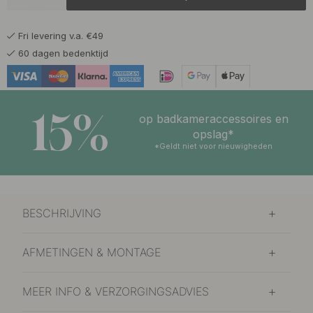
42.50 €
Geborsteld RVS
Binnenkort op voorraad
Fri levering v.a. €49
51.50 €
Gebronsd Messing
60 dagen bedenktijd
Op voorraad
42.50 €
Mat Zwart
Op voorraad
15%
op badkameraccessoires en
42.50 €
opslag*
Messing
Op voorraad
*Geldt niet voor nieuwigheden
42.50 €
Vernikkeld
Binnenkort op voorraad
BESCHRIJVING
AFMETINGEN & MONTAGE
MEER INFO & VERZORGINGSADVIES