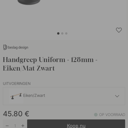
Handgreep Uniform - 128mm -
Eiken/Mat Zwart
UITVOERINGEN
Eiken/Zwart
42.50 €
45.80
€
Geborsteld Onbehandeld Messing
OP VOORRAAD
Op voorraad
Koop nu