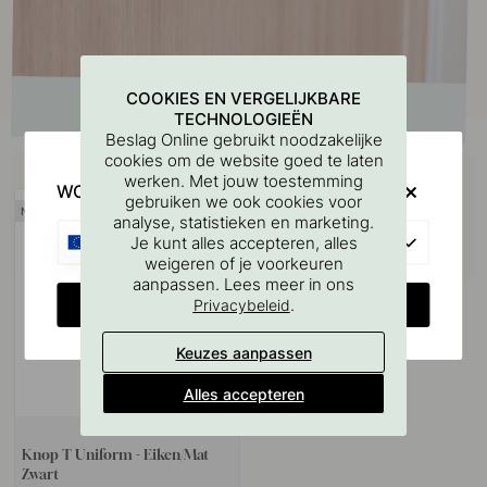
COOKIES EN VERGELIJKBARE
TECHNOLOGIEËN
Beslag Online gebruikt noodzakelijke
cookies om de website goed te laten
Koop samen met
werken. Met jouw toestemming
WOULD YOU RATHER VISIT?
gebruiken we ook cookies voor
analyse, statistieken en marketing.
EU
Je kunt alles accepteren, alles
weigeren of je voorkeuren
aanpassen. Lees meer in ons
CHANGE COUNTRY
.
Privacybeleid
Keuzes aanpassen
Alles accepteren
+ KLEUREN
Knop T Uniform - Eiken/Mat
Zwart