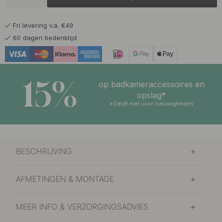
42.50 €
Geborsteld Onbehandeld Messing
Op voorraad
Fri levering v.a. €49
42.50 €
Geborsteld RVS
60 dagen bedenktijd
Binnenkort op voorraad
51.50 €
Gebronsd Messing
Op voorraad
15%
op badkameraccessoires en
42.50 €
opslag*
Mat Zwart
Op voorraad
*Geldt niet voor nieuwigheden
42.50 €
Messing
Op voorraad
BESCHRIJVING
42.50 €
Vernikkeld
Binnenkort op voorraad
AFMETINGEN & MONTAGE
MEER INFO & VERZORGINGSADVIES