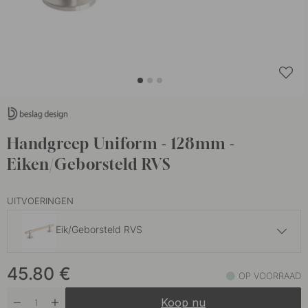
Handgreep Uniform - 128mm -
Eiken/Geborsteld RVS
UITVOERINGEN
Eik/Geborsteld RVS
45.80 €
45.80
€
Eiken/Zwart
OP VOORRAAD
Op voorraad
Koop nu