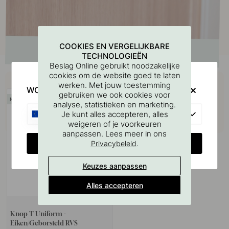
COOKIES EN VERGELIJKBARE
TECHNOLOGIEËN
Beslag Online gebruikt noodzakelijke
cookies om de website goed te laten
Koop samen met
werken. Met jouw toestemming
WOULD YOU RATHER VISIT?
gebruiken we ook cookies voor
analyse, statistieken en marketing.
EU
Je kunt alles accepteren, alles
weigeren of je voorkeuren
aanpassen. Lees meer in ons
CHANGE COUNTRY
.
Privacybeleid
Keuzes aanpassen
Alles accepteren
+ KLEUREN
Knop T Uniform -
Eiken/Geborsteld RVS