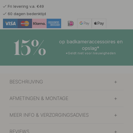
Fri levering v.a. €49
14 €
Roestvrijstalen Afwerking
60 dagen bedenktijd
Op voorraad
15%
op badkameraccessoires en
opslag*
*Geldt niet voor nieuwigheden
BESCHRIJVING
AFMETINGEN & MONTAGE
MEER INFO & VERZORGINGSADVIES
REVIEWS