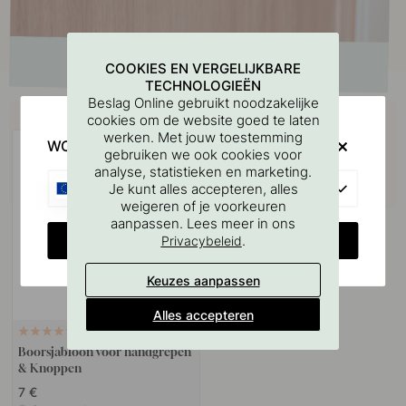
COOKIES EN VERGELIJKBARE
TECHNOLOGIEËN
Beslag Online gebruikt noodzakelijke
Koop samen met
cookies om de website goed te laten
werken. Met jouw toestemming
WOULD YOU RATHER VISIT?
gebruiken we ook cookies voor
analyse, statistieken en marketing.
EU
Je kunt alles accepteren, alles
weigeren of je voorkeuren
aanpassen. Lees meer in ons
CHANGE COUNTRY
.
Privacybeleid
Keuzes aanpassen
Alles accepteren
127
Boorsjabloon voor handgrepen
& Knoppen
7 €