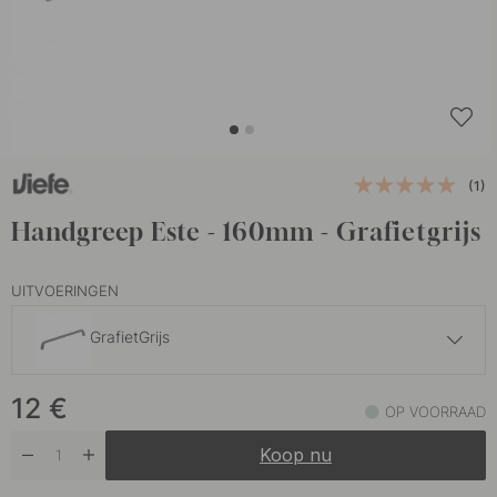
(1)
Handgreep Este - 160mm - Grafietgrijs
UITVOERINGEN
GrafietGrijs
13 €
12
€
Geborsteld Messing
OP VOORRAAD
Op voorraad
Koop nu
12 €
Mat Zwart
Op voorraad