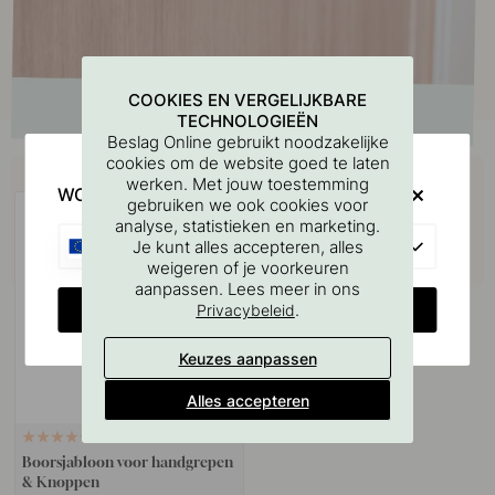
COOKIES EN VERGELIJKBARE
TECHNOLOGIEËN
Beslag Online gebruikt noodzakelijke
cookies om de website goed te laten
Koop samen met
werken. Met jouw toestemming
WOULD YOU RATHER VISIT?
gebruiken we ook cookies voor
analyse, statistieken en marketing.
EU
Je kunt alles accepteren, alles
weigeren of je voorkeuren
aanpassen. Lees meer in ons
CHANGE COUNTRY
.
Privacybeleid
Keuzes aanpassen
Alles accepteren
127
Boorsjabloon voor handgrepen
& Knoppen