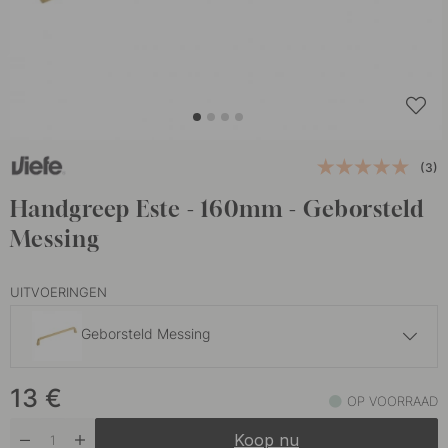
(3)
Handgreep Este - 160mm - Geborsteld
Messing
UITVOERINGEN
Geborsteld Messing
12 €
13
€
GrafietGrijs
OP VOORRAAD
Op voorraad
Koop nu