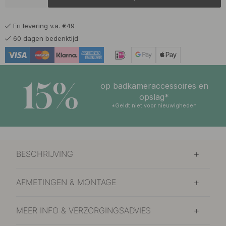
12 €
Mat Zwart
Op voorraad
Fri levering v.a. €49
14 €
Roestvrijstalen Afwerking
60 dagen bedenktijd
Op voorraad
15%
op badkameraccessoires en
opslag*
*Geldt niet voor nieuwigheden
BESCHRIJVING
AFMETINGEN & MONTAGE
MEER INFO & VERZORGINGSADVIES