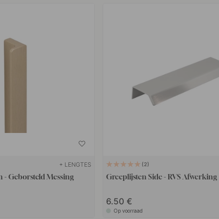
+ LENGTES
2
n - Geborsteld Messing
Greeplijsten Side - RVS Afwerking
6.50
Op voorraad