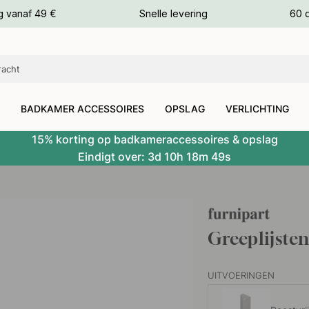
g vanaf 49 €
Snelle levering
60 
euren
euren
BADKAMER ACCESSOIRES
OPSLAG
VERLICHTING
15% korting op badkameraccessoires & opslag
Eindigt over:
3d
10h
18m
48s
Greeplijste
UITVOERINGEN