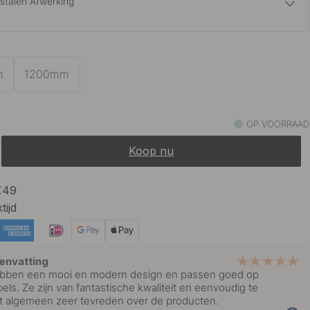
jstalen Afwerking
13 €
eld Messing
Op voorraad
m
1200mm
13 €
eld Zwart
Op voorraad
OP VOORRAAD
Koop nu
 €49
tijd
envatting
bben een mooi en modern design en passen goed op
ls. Ze zijn van fantastische kwaliteit en eenvoudig te
t algemeen zeer tevreden over de producten.