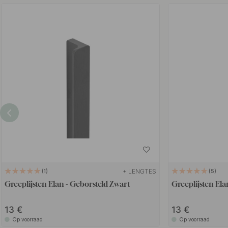
+ LENGTES
1
5
Greeplijsten Elan - Geborsteld Zwart
Greeplijsten Ela
13
13
Op voorraad
Op voorraad