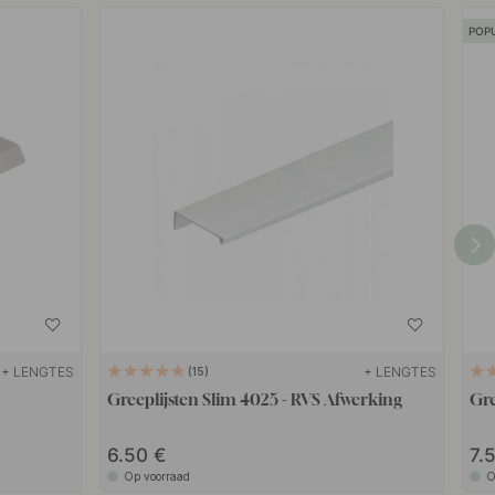
POP
+ LENGTES
+ LENGTES
15
Greeplijsten Slim 4025 - RVS Afwerking
Gre
6.50
7.
Op voorraad
O