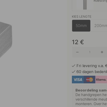
Roestvri
KIES LENGTE
Geborst
50mm
200m
Geborst
12
€
Fri levering v.a.
60 dagen bedenk
Beoordeling sam
De handgrepen he
verschillende meube
monteren. Over he