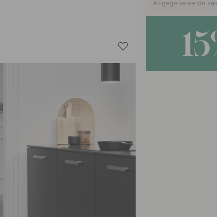
AI-gegenereerde sam
1