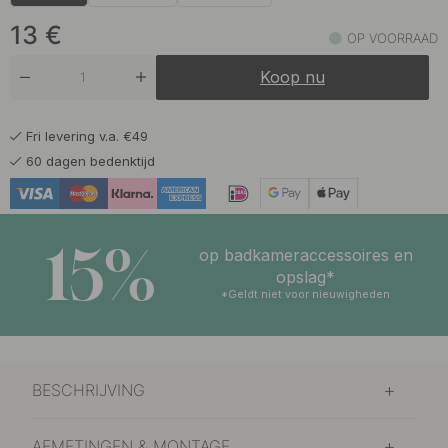
12 €
Roestvrijstalen Afwerking
Op voorraad
13
€
OP VOORRAAD
Koop nu
Fri levering v.a. €49
60 dagen bedenktijd
15%
op badkameraccessoires en
opslag*
*Geldt niet voor nieuwigheden
BESCHRIJVING
AFMETINGEN & MONTAGE