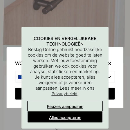
COOKIES EN VERGELIJKBARE
TECHNOLOGIEËN
Beslag Online gebruikt noodzakelijke
cookies om de website goed te laten
werken. Met jouw toestemming
WOULD YOU RATHER VISIT?
gebruiken we ook cookies voor
Koop samen met
analyse, statistieken en marketing.
EU
Je kunt alles accepteren, alles
weigeren of je voorkeuren
aanpassen. Lees meer in ons
CHANGE COUNTRY
.
Privacybeleid
Keuzes aanpassen
Alles accepteren