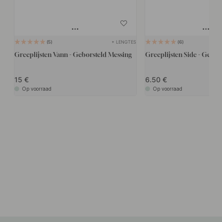
+ LENGTES
5
6
Greeplijsten Vann - Geborsteld Messing
Greeplijsten Side - Gebor
15
6.50
Op voorraad
Op voorraad