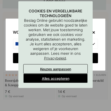
COOKIES EN VERGELIJKBARE
Koop samen met
TECHNOLOGIEËN
Beslag Online gebruikt noodzakelijke
cookies om de website goed te laten
werken. Met jouw toestemming
WOULD YOU RATHER VISIT?
gebruiken we ook cookies voor
analyse, statistieken en marketing.
EU
Je kunt alles accepteren, alles
weigeren of je voorkeuren
aanpassen. Lees meer in ons
CHANGE COUNTRY
.
Privacybeleid
Keuzes aanpassen
+ KLEUREN
127
Alles accepteren
Boorsjabloon voor handgrepen
Knop T Brooklyn - Geborsteld
& Knoppen
Titaan Zwart
7 €
14 €
Op voorraad
Op voorraad