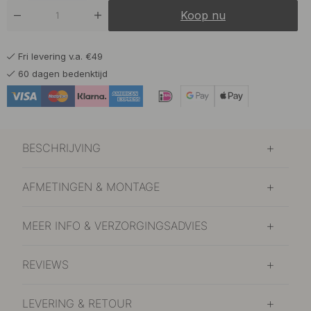
23 €
Geborsteld Zwart
Koop nu
Op voorraad
Fri levering v.a. €49
60 dagen bedenktijd
BESCHRIJVING
AFMETINGEN & MONTAGE
MEER INFO & VERZORGINGSADVIES
REVIEWS
LEVERING & RETOUR