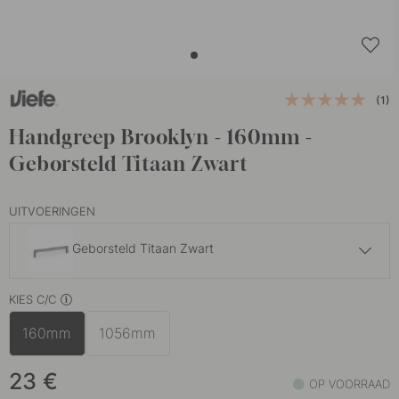
(1)
Handgreep Brooklyn - 160mm -
Geborsteld Titaan Zwart
UITVOERINGEN
Geborsteld Titaan Zwart
23 €
KIES C/C
Donker Geborsteld Messing
Op voorraad
160mm
1056mm
23 €
Geborsteld Brons
Op voorraad
23
€
OP VOORRAAD