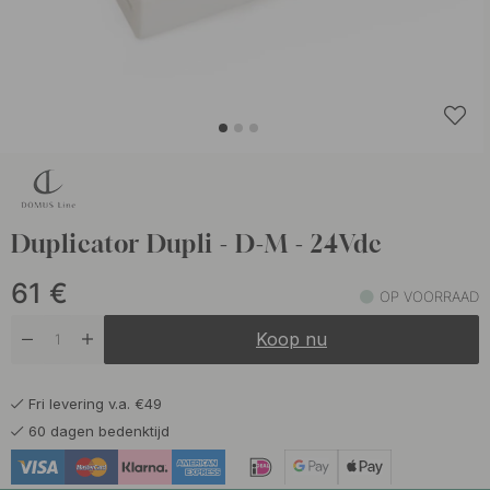
Duplicator Dupli - D-M - 24Vdc
61
€
OP VOORRAAD
Koop nu
Fri levering v.a. €49
60 dagen bedenktijd