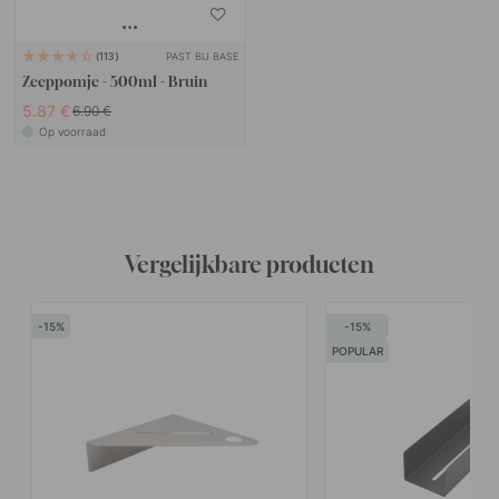
PAST BIJ BASE
113
Zeeppomje - 500ml - Bruin
5.87 €
6.90 €
Op voorraad
Vergelijkbare producten
15
15
POPULAR