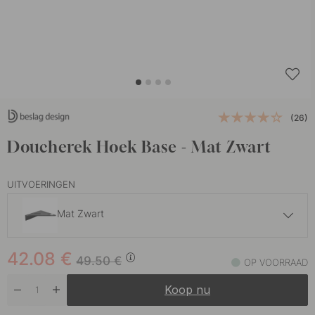
(26)
Doucherek Hoek Base - Mat Zwart
UITVOERINGEN
Mat Zwart
42.07 €
49.50 €
42.08
€
Geborsteld RVS
49.50
€
OP VOORRAAD
Op voorraad
Koop nu