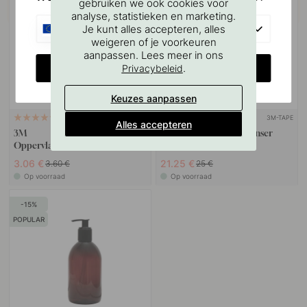
gebruiken we ook cookies voor
analyse, statistieken en marketing.
EU
Je kunt alles accepteren, alles
weigeren of je voorkeuren
aanpassen. Lees meer in ons
CHANGE COUNTRY
.
Privacybeleid
Keuzes aanpassen
3M-TAPE
114
122
Alles accepteren
3M
Zeephouder/Zeepdispenser
Oppervlaktereinigingsdoekje
Base - Mat Zwart
3.06 €
21.25 €
3.60 €
25 €
Op voorraad
Op voorraad
15
POPULAR