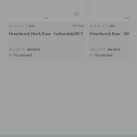
3M-TAPE
26
50
Doucherek Hoek Base - Geborsteld RVS
Doucherek Base - 300mm
42.08
58.23
49.50
68.50
Op voorraad
Op voorraad