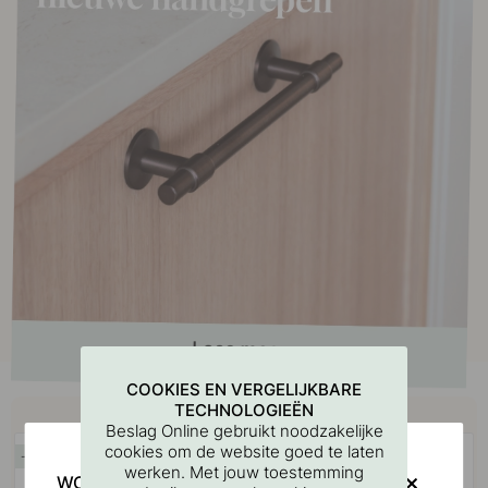
COOKIES EN VERGELIJKBARE
Koop samen met
TECHNOLOGIEËN
Beslag Online gebruikt noodzakelijke
cookies om de website goed te laten
15
15
werken. Met jouw toestemming
WOULD YOU RATHER VISIT?
POPULAR