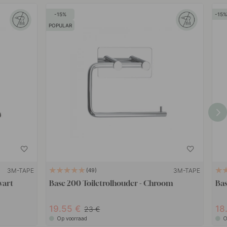
15
15
POPULAR
3M-TAPE
3M-TAPE
49
wart
Base 200 Toiletrolhouder - Chroom
Bas
19.55
18
23
Op voorraad
O