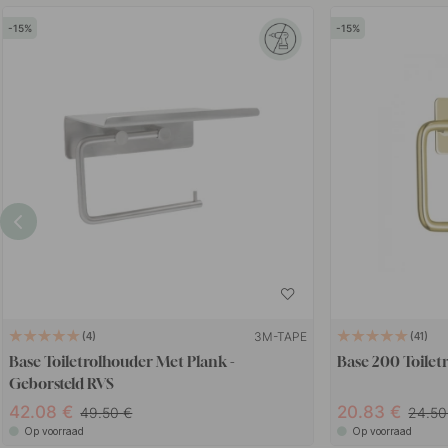
15
15
3M-TAPE
4
41
Base Toiletrolhouder Met Plank -
Base 200 Toilet
Geborsteld RVS
42.08
20.83
49.50
24.5
Op voorraad
Op voorraad