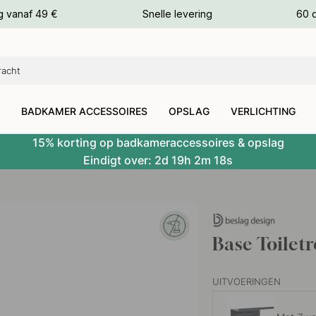
g vanaf 49 €
Snelle levering
60 
euren
euren
BADKAMER ACCESSOIRES
OPSLAG
VERLICHTING
15% korting op badkameraccessoires & opslag
Eindigt over:
2d
19h
2m
17s
Base Toilet
UITVOERINGEN