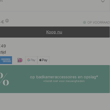
rt
42.07 €
49.50 €
0
€
OP VOORRAAD
Op voorraad
Koop nu
42.07 €
49.50 €
eld RVS
Op voorraad
 €49
tijd
5%
op badkameraccessoires en opslag*
*Geldt niet voor nieuwigheden