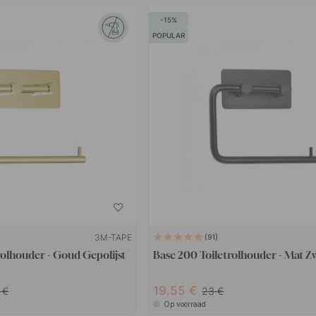
15
POPULAR
3M-TAPE
91
rolhouder - Goud Gepolijst
Base 200 Toiletrolhouder - Mat Z
19.55
0
23
Op voorraad