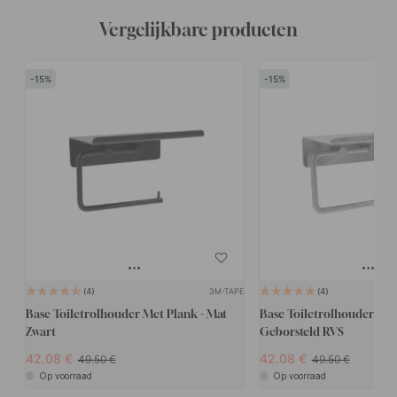
Vergelijkbare producten
15
15
3M-TAPE
4
4
Base Toiletrolhouder Met Plank - Mat
Base Toiletrolhouder Met
Zwart
Geborsteld RVS
42.08
42.08
49.50
49.50
Op voorraad
Op voorraad