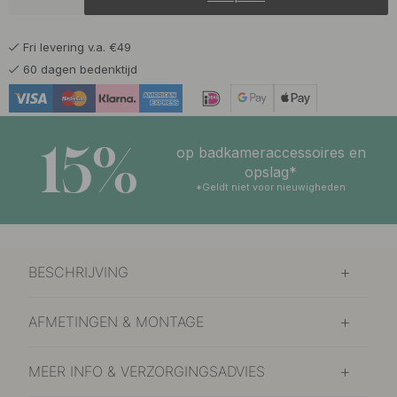
42.08 €
49.50 €
Mat Zwart
Op voorraad
Fri levering v.a. €49
60 dagen bedenktijd
15%
op badkameraccessoires en
opslag*
*Geldt niet voor nieuwigheden
BESCHRIJVING
AFMETINGEN & MONTAGE
MEER INFO & VERZORGINGSADVIES