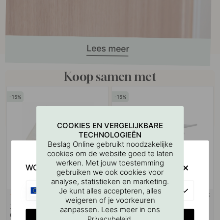
Koop samen met
15
15
COOKIES EN VERGELIJKBARE
TECHNOLOGIEËN
Beslag Online gebruikt noodzakelijke
cookies om de website goed te laten
werken. Met jouw toestemming
WOULD YOU RATHER VISIT?
gebruiken we ook cookies voor
analyse, statistieken en marketing.
EU
Je kunt alles accepteren, alles
3M-TAPE
114
4
weigeren of je voorkeuren
3M
Badkamerplank Met Haakstrip
aanpassen. Lees meer in ons
Oppervlaktereinigingsdoekje
Base - Chroom
CHANGE COUNTRY
.
Privacybeleid