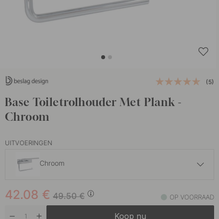
(5)
Base Toiletrolhouder Met Plank -
Chroom
UITVOERINGEN
Chroom
42.07 €
49.50 €
42.08
€
Geborsteld RVS
49.50
€
OP VOORRAAD
Op voorraad
Koop nu