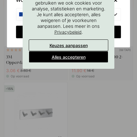
WOULD YOU RATHER VISIT?
gebruiken we ook cookies voor
analyse, statistieken en marketing.
EU
Je kunt alles accepteren, alles
weigeren of je voorkeuren
aanpassen. Lees meer in ons
CHANGE COUNTRY
.
Privacybeleid
Keuzes aanpassen
3M-TAPE
114
13
Alles accepteren
3M
Handdoekhaak Base 200 2-
Oppervlaktereinigingsdoekje
Haak - Geborsteld RVS
3.06 €
11.90 €
3.60 €
14 €
Op voorraad
Op voorraad
15