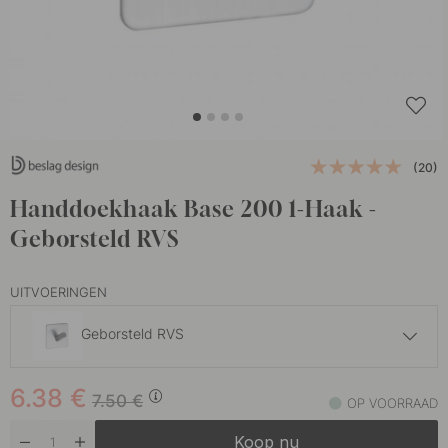
(20)
Handdoekhaak Base 200 1-Haak -
Geborsteld RVS
UITVOERINGEN
Geborsteld RVS
6.38 €
7.50 €
6.38
€
Chroom
7.50
€
OP VOORRAAD
Op voorraad
Koop nu