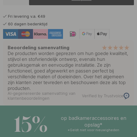
7.23 €
8.50 €
Gepolijst Messing
Op voorraad
Fri levering v.a. €49
6.38 €
7.50 €
Mat Zwart
60 dagen bedenktijd
Op voorraad
Beoordeling samenvatting
De producten worden geprezen om hun goede kwaliteit,
stijlvol en stofvriendelijk ontwerp, evenals hun
gebruiksgemak en eenvoudige installatie. Ze zijn
functioneel, goed afgewerkt en passen perfect bij
verschillende maten of doeleinden. Over het algemeen
zijn klanten zeer tevreden en beschouwen deze als top
producten.
AI-gegenereerde samenvatting van
Verified by Trustvoice
klantenbeoordelingen
15%
op badkameraccessoires en
opslag*
*Geldt niet voor nieuwigheden