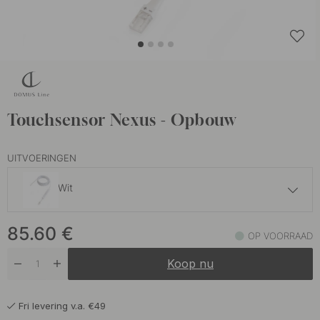
Touchsensor Nexus - Opbouw
UITVOERINGEN
Wit
81.60 €
85.60
€
Wit
OP VOORRAAD
Op voorraad
Koop nu
Fri levering v.a. €49