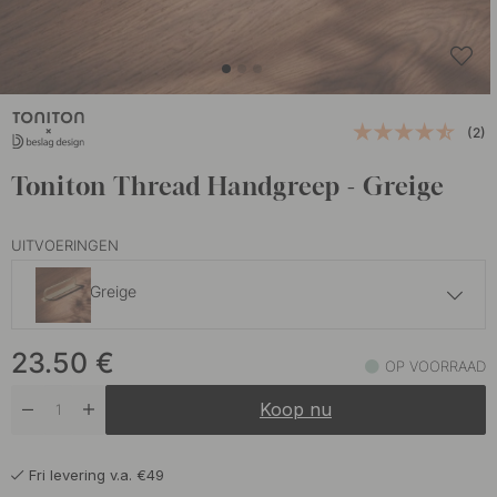
(2)
Toniton Thread Handgreep - Greige
UITVOERINGEN
Greige
23.50 €
23.50
€
Zwart
OP VOORRAAD
Op voorraad
Koop nu
Fri levering v.a. €49