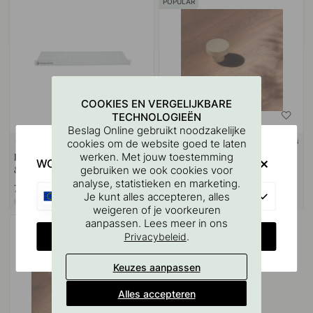
POPULAR
COOKIES EN VERGELIJKBARE
TECHNOLOGIEËN
Beslag Online gebruikt noodzakelijke
cookies om de website goed te laten
+ KLEUREN
127
8
werken. Met jouw toestemming
Boorsjabloon voor handgrepen
Toniton Circular Knop - Greige
WOULD YOU RATHER VISIT?
gebruiken we ook cookies voor
& Knoppen
analyse, statistieken en marketing.
7 €
13 €
EU
Je kunt alles accepteren, alles
Op voorraad
Op voorraad
weigeren of je voorkeuren
aanpassen. Lees meer in ons
CHANGE COUNTRY
.
Privacybeleid
Keuzes aanpassen
Alles accepteren