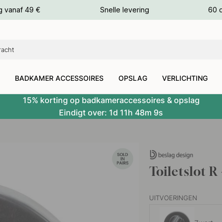
g vanaf 49 €
Snelle levering
60 
euren
euren
BADKAMER ACCESSOIRES
OPSLAG
VERLICHTING
15% korting op badkameraccessoires & opslag
Eindigt over:
1d
11h
48m
8s
Toiletslot R
UITVOERINGEN