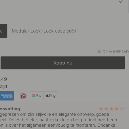
41 €
rons
Op voorraad
rd
Modular Lock (Lock case 565)
41 €
eld Messing
Op voorraad
OP VOORRAAD
Koop nu
41 €
jstalen Afwerking
Op voorraad
 €49
tijd
envatting
geprezen om zijn stijlvolle en elegante ontwerp, goede
heid. De esthetiek is aantrekkelijk, en het product heeft een
en is over het algemeen eenvoudig te monteren. Ondanks