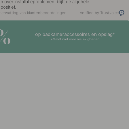
over installatieproblemen, blijft de algehele
positief.
envatting van klantenbeoordelingen
Verified by Trustvoice
5%
op badkameraccessoires en opslag*
*Geldt niet voor nieuwigheden