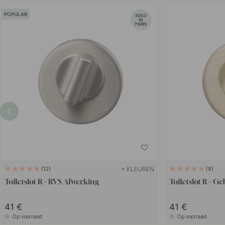
POPULAR
+ KLEUREN
12
8
Toiletslot R - RVS Afwerking
Toiletslot R - G
41
41
Op voorraad
Op voorraad