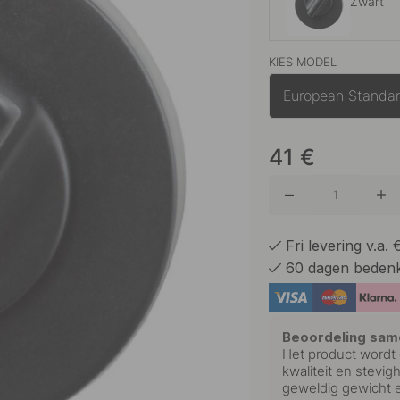
Zwart
KIES MODEL
Antiek B
European Standa
Geborst
41
€
Roestvri
Fri levering v.a.
60 dagen bedenk
Beoordeling sam
Het product wordt 
kwaliteit en stevig
geweldig gewicht 