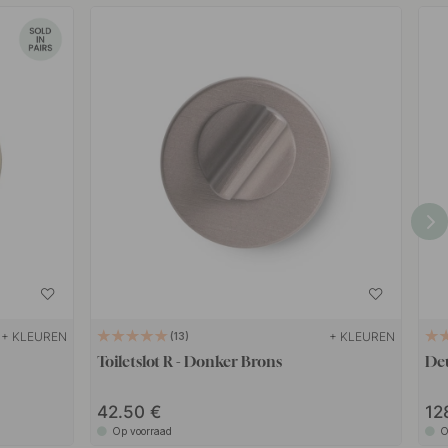
+ KLEUREN
+ KLEUREN
13
Toiletslot R - Donker Brons
Deu
42.50
12
Op voorraad
O