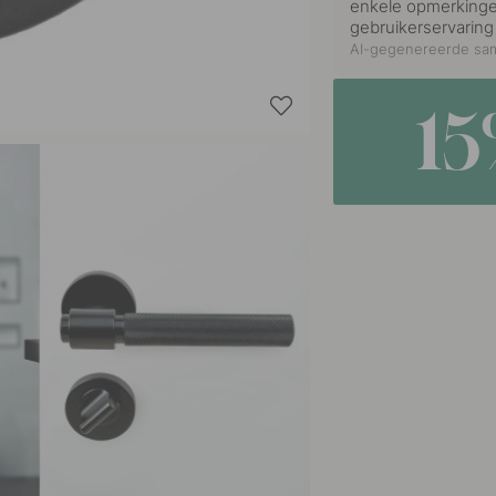
enkele opmerkingen 
gebruikerservaring 
AI-gegenereerde sam
1