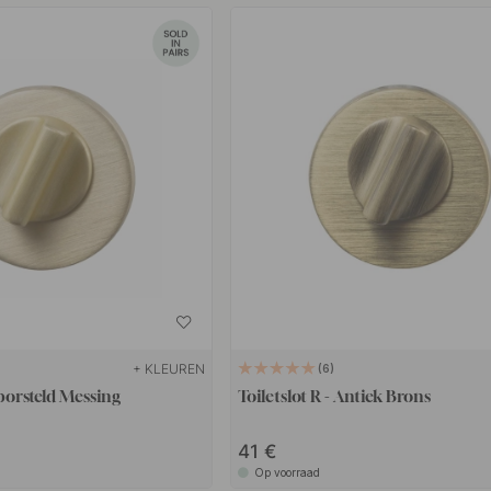
+ KLEUREN
6
eborsteld Messing
Toiletslot R - Antiek Brons
41
Op voorraad