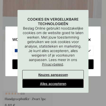
COOKIES EN VERGELIJKBARE
TECHNOLOGIEËN
Beslag Online gebruikt noodzakelijke
cookies om de website goed te laten
Koop samen met
werken. Met jouw toestemming
WOULD YOU RATHER VISIT?
gebruiken we ook cookies voor
analyse, statistieken en marketing.
EU
Je kunt alles accepteren, alles
weigeren of je voorkeuren
aanpassen. Lees meer in ons
CHANGE COUNTRY
.
Privacybeleid
Keuzes aanpassen
Alles accepteren
22
Handgreepbuffer - Zwart 3pc
6.60 €