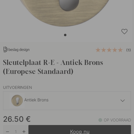
(1)
Sleutelplaat R-E - Antiek Brons
(Europese Standaard)
UITVOERINGEN
Antiek Brons
26.50 €
26.50
€
Geborsteld Messing
OP VOORRAAD
Op voorraad
Koop nu