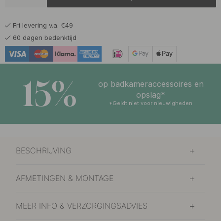
26.50 €
Roestvrijstalen Afwerking
Op voorraad
Fri levering v.a. €49
26.50 €
Zwart
60 dagen bedenktijd
Op voorraad
15%
op badkameraccessoires en
opslag*
*Geldt niet voor nieuwigheden
BESCHRIJVING
AFMETINGEN & MONTAGE
MEER INFO & VERZORGINGSADVIES