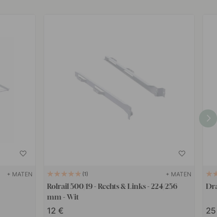
+ MATEN
+ MATEN
1
Rolrail 500/19 - Rechts & Links - 224/256
Dra
mm - Wit
12
2