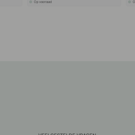
Op voorraad
O