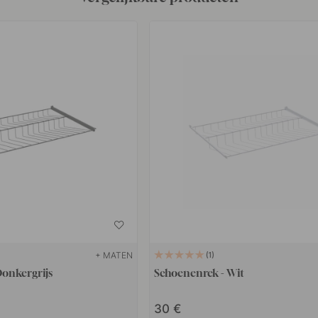
+ MATEN
1
Donkergrijs
Schoenenrek - Wit
30