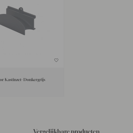
r Kastinzet- Donkergrijs
Vergelijkbare producten