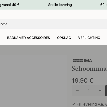
g vanaf 49 €
Snelle levering
60 
euren
euren
BADKAMER ACCESSOIRES
OPSLAG
VERLICHTING
Schoonmaak
19.90
€
Fri levering v.a.