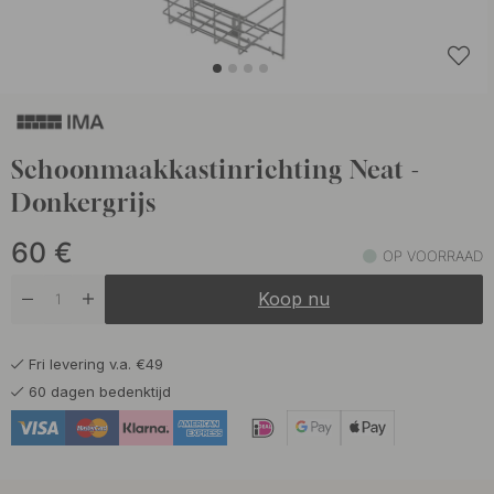
Schoonmaakkastinrichting Neat -
Donkergrijs
60
€
OP VOORRAAD
Koop nu
Fri levering v.a. €49
60 dagen bedenktijd