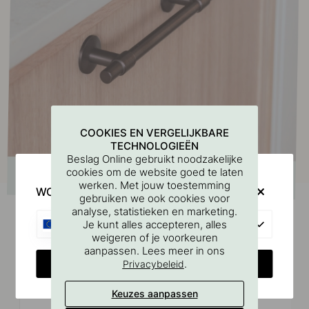
COOKIES EN VERGELIJKBARE
TECHNOLOGIEËN
Beslag Online gebruikt noodzakelijke
cookies om de website goed te laten
werken. Met jouw toestemming
WOULD YOU RATHER VISIT?
gebruiken we ook cookies voor
analyse, statistieken en marketing.
EU
Je kunt alles accepteren, alles
weigeren of je voorkeuren
Vergelijkbare producten
aanpassen. Lees meer in ons
CHANGE COUNTRY
.
Privacybeleid
Keuzes aanpassen