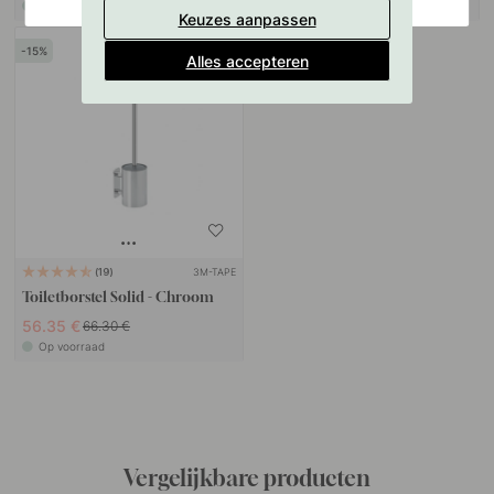
Op voorraad
Op voorraad
Keuzes aanpassen
15
Alles accepteren
3M-TAPE
19
Toiletborstel Solid - Chroom
56.35 €
66.30 €
Op voorraad
Vergelijkbare producten