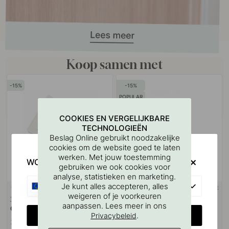
Koop samen met
15
15
POPULAR
COOKIES EN VERGELIJKBARE
TECHNOLOGIEËN
Beslag Online gebruikt noodzakelijke
cookies om de website goed te laten
werken. Met jouw toestemming
WOULD YOU RATHER VISIT?
gebruiken we ook cookies voor
analyse, statistieken en marketing.
EU
Je kunt alles accepteren, alles
3M-TAPE
114
49
weigeren of je voorkeuren
3M
Base 200 Toiletrolhouder -
aanpassen. Lees meer in ons
Oppervlaktereinigingsdoekje
Chroom
CHANGE COUNTRY
.
Privacybeleid
3.06 €
19.55 €
3.60 €
23 €