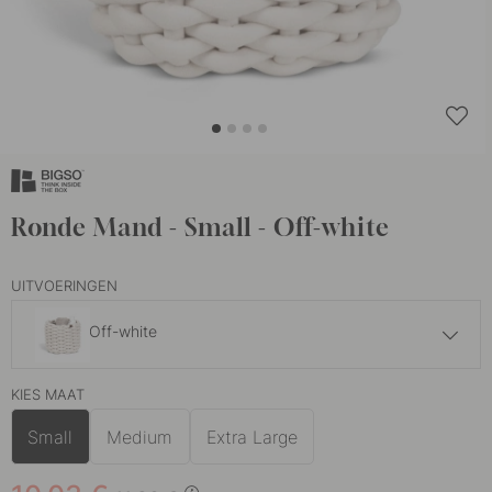
Ronde Mand - Small - Off-white
UITVOERINGEN
Off-white
10.03 €
11.80 €
KIES MAAT
Grijs
Op voorraad
Small
Medium
Extra Large