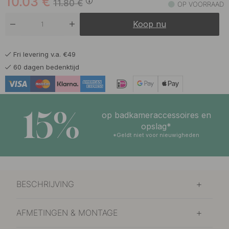
10.03
€
11.80
€
OP VOORRAAD
Koop nu
Fri levering v.a. €49
60 dagen bedenktijd
15%
op badkameraccessoires en
opslag*
*Geldt niet voor nieuwigheden
BESCHRIJVING
AFMETINGEN & MONTAGE