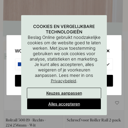
COOKIES EN VERGELIJKBARE
TECHNOLOGIEËN
Beslag Online gebruikt noodzakelijke
cookies om de website goed te laten
Koop samen met
werken. Met jouw toestemming
WOULD YOU RATHER VISIT?
gebruiken we ook cookies voor
15
15
analyse, statistieken en marketing.
EU
Je kunt alles accepteren, alles
weigeren of je voorkeuren
aanpassen. Lees meer in ons
CHANGE COUNTRY
.
Privacybeleid
Keuzes aanpassen
Alles accepteren
9
Rolrail 500/19 - Rechts -
Schroef voor Roller Rail 2-pack
224/256mm - Wit