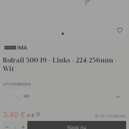
Rolrail 500/19 - Links - 224/256mm -
Wit
UITVOERINGEN
Wit
3.40 €
4 €
3.40
€
Donker grijs
4
€
OP VOORRAAD
Op voorraad
Koop nu