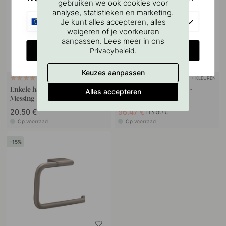
gebruiken we ook cookies voor
analyse, statistieken en marketing.
EU
Je kunt alles accepteren, alles
weigeren of je voorkeuren
aanpassen. Lees meer in ons
CHANGE COUNTRY
.
Privacybeleid
Keuzes aanpassen
+ KLEUREN
+ KLEUREN
4
Enkele haak Flow - Gebronsd
Handdoekhouder Flow -
Alles accepteren
Messing
Gebronsd Messing
20.50 €
96.47 €
113.50 €
Op voorraad
Op voorraad
15