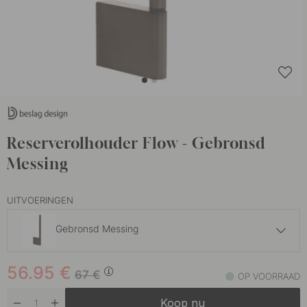
Reserverolhouder Flow - Gebronsd
Messing
UITVOERINGEN
Gebronsd Messing
56.95 €
67 €
56.95
€
Geborsteld Nikkel
67
€
OP VOORRAAD
Op voorraad
Koop nu