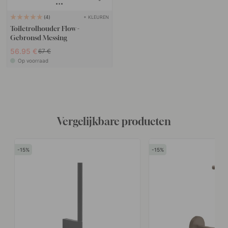
+ KLEUREN
4
Toiletrolhouder Flow -
Gebronsd Messing
56.95 €
67 €
Op voorraad
Vergelijkbare producten
15
15