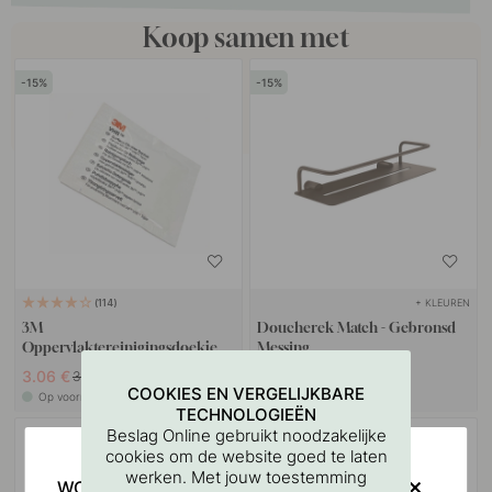
Koop samen met
15
15
+ KLEUREN
114
3M
Doucherek Match - Gebronsd
Oppervlaktereinigingsdoekje
Messing
3.06 €
76.50 €
3.60 €
90 €
COOKIES EN VERGELIJKBARE
Op voorraad
Op voorraad
TECHNOLOGIEËN
Beslag Online gebruikt noodzakelijke
15
cookies om de website goed te laten
werken. Met jouw toestemming
WOULD YOU RATHER VISIT?