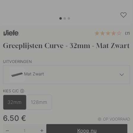
(7)
Greeplijsten Curve - 32mm - Mat Zwart
UITVOERINGEN
Mat Zwart
5.30 €
KIES C/C
Roestvrijstalen Afwerking
Op voorraad
32mm
128mm
6.50 €
Wit
Op voorraad
6.50
€
OP VOORRAAD
Koop nu