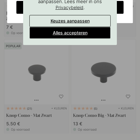
aanpassen. Lees meer in ons
CHANGE COUNTRY
.
+ KLEUREN
Privacybeleid
127
1
Boorsjabloon voor handgrepen
Handgreep Este - 160mm - Mat
& Knoppen
Zwart
Keuzes aanpassen
7 €
12 €
Alles accepteren
Op voorraad
Op voorraad
POPULAR
+ KLEUREN
+ KLEUREN
21
5
Knop Como - Mat Zwart
Knop Como Big - Mat Zwart
5.50 €
13 €
Op voorraad
Op voorraad