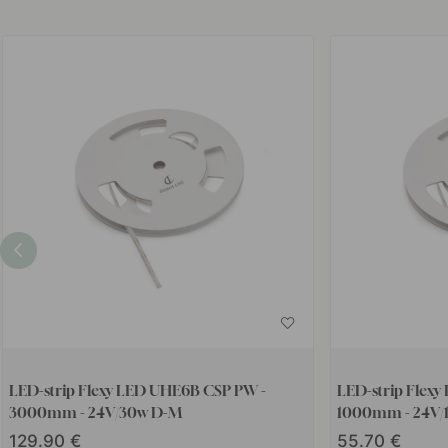
LED-strip Flexy LED UHE6B CSP PW -
LED-strip Flex
3000mm - 24V/30w D-M
1000mm - 24V/
129.90
55.70