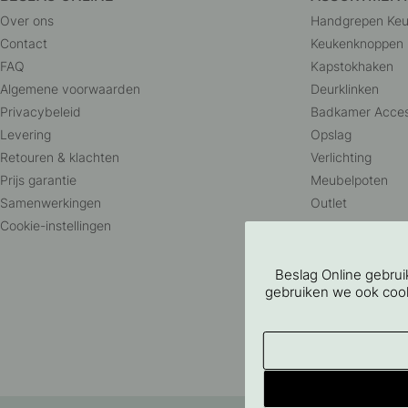
Over ons
Handgrepen Ke
Contact
Keukenknoppen
FAQ
Kapstokhaken
Algemene voorwaarden
Deurklinken
Privacybeleid
Badkamer Acces
Levering
Opslag
Retouren & klachten
Verlichting
Prijs garantie
Meubelpoten
Samenwerkingen
Outlet
Cookie-instellingen
Beslag Online gebru
gebruiken we ook cooki