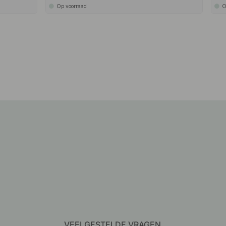
Op voorraad
O
VEELGESTELDE VRAGEN