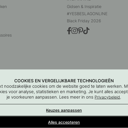
uken
Gidsen & Inspiratie
#YESBESLAGONLINE
Black Friday 2026
soires
COOKIES EN VERGELIJKBARE TECHNOLOGIEËN
ikt noodzakelijke cookies om de website goed te laten werken. 
es voor analyse, statistieken en marketing. Je kunt alles accept
je voorkeuren aanpassen. Lees meer in ons
.
Privacybeleid
Beslag Online, Inre Kustvägen 32, 269 43 Båstad, Sweden
Keuzes aanpassen
© 2015 - 2026 Copyright BeslagOnline i Båstad AB
Alles accepteren