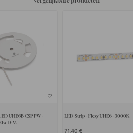
Vergelijkbare producten
y LED UHE6B CSP PW -
LED-Strip - Flexy UHE6 - 3000K
10w D-M
71.40