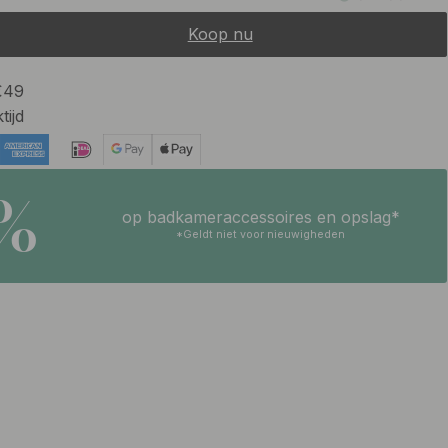
Koop nu
 €49
tijd
5%
op badkameraccessoires en opslag*
*Geldt niet voor nieuwigheden