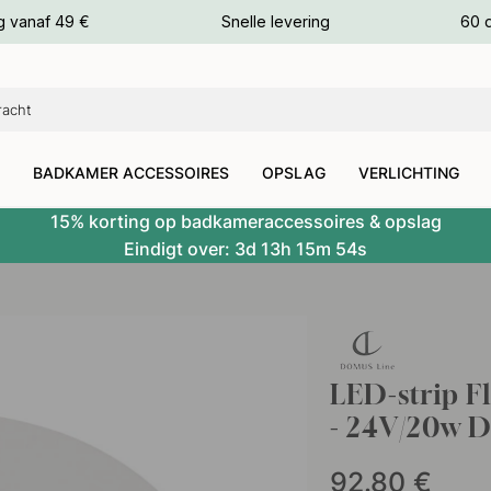
g vanaf 49 €
Snelle levering
60 
euren
euren
BADKAMER ACCESSOIRES
OPSLAG
VERLICHTING
15% korting op badkameraccessoires & opslag
Eindigt over:
3d
13h
15m
54s
-M
LED-strip 
- 24V/20w 
92.80
€