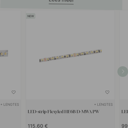
+ LENGTES
+ LENGTES
LED-strip Flexyled HE6B D-MWA PW
LED
115.60
99