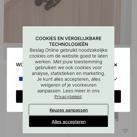
COOKIES EN VERGELIJKBARE
TECHNOLOGIEËN
Beslag Online gebruikt noodzakelijke
cookies om de website goed te laten
werken. Met jouw toestemming
WOULD YOU RATHER VISIT?
Koop samen met
gebruiken we ook cookies voor
analyse, statistieken en marketing.
EU
Je kunt alles accepteren, alles
weigeren of je voorkeuren
aanpassen. Lees meer in ons
CHANGE COUNTRY
.
Privacybeleid
Keuzes aanpassen
Alles accepteren