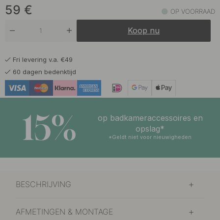
59
€
OP VOORRAAD
Koop nu
Fri levering v.a. €49
60 dagen bedenktijd
15%
op badkameraccessoires en
opslag*
*Geldt niet voor nieuwigheden
BESCHRIJVING
AFMETINGEN & MONTAGE