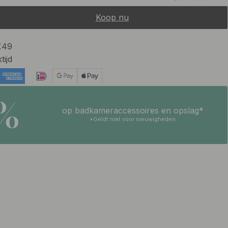
Koop nu
 €49
tijd
5%
op badkameraccessoires en opslag*
*Geldt niet voor nieuwigheden