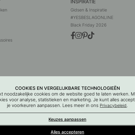
T
INSPIRATIE
uken
Gidsen & Inspiratie
#YESBESLAGONLINE
Black Friday 2026
soires
COOKIES EN VERGELIJKBARE TECHNOLOGIEËN
ikt noodzakelijke cookies om de website goed te laten werken. 
es voor analyse, statistieken en marketing. Je kunt alles accept
je voorkeuren aanpassen. Lees meer in ons
.
Privacybeleid
Beslag Online, Inre Kustvägen 32, 269 43 Båstad, Sweden
Keuzes aanpassen
© 2015 - 2026 Copyright BeslagOnline i Båstad AB
Alles accepteren