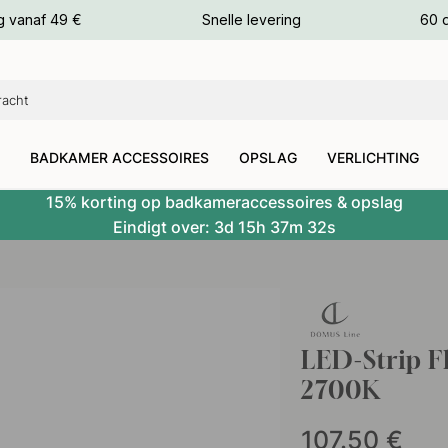
g vanaf 49 €
Snelle levering
60 
euren
euren
BADKAMER ACCESSOIRES
OPSLAG
VERLICHTING
15% korting op badkameraccessoires & opslag
Eindigt over:
3d
15h
37m
32s
LED-Strip 
2700K
107.50
€