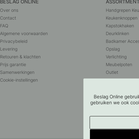
BESLAG ONLINE
ASSORTMEN
Over ons
Handgrepen Ke
Contact
Keukenknoppen
FAQ
Kapstokhaken
Algemene voorwaarden
Deurklinken
Privacybeleid
Badkamer Acces
Levering
Opslag
Retouren & klachten
Verlichting
Prijs garantie
Meubelpoten
Samenwerkingen
Outlet
Cookie-instellingen
Beslag Online gebru
gebruiken we ook cooki