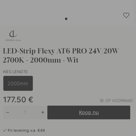
LED-Strip Flexy AT6 PRO 24V/20W
2700K - 2000mm - Wit
KIES LENGTE
2000mm
177.50
€
OP VOORRAAD
Koop nu
Fri levering v.a. €49