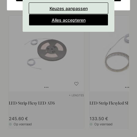
Vergelijkbare producten
Keuzes aanpassen
Alles accepteren
+ LENGTES
LED-Strip Flexy LED AT6
LED-Strip Flexyled SHEP
245.60
133.50
Op voorraad
Op voorraad