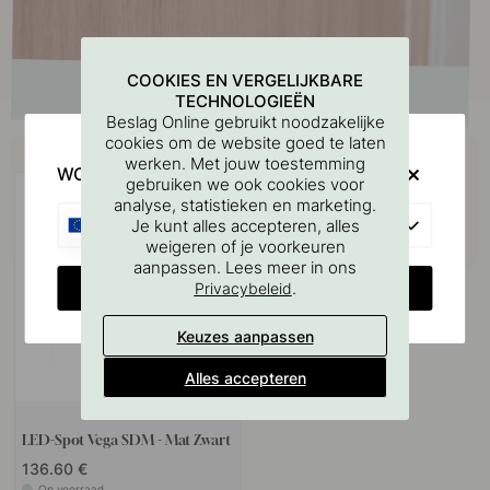
COOKIES EN VERGELIJKBARE
TECHNOLOGIEËN
Beslag Online gebruikt noodzakelijke
cookies om de website goed te laten
Koop samen met
werken. Met jouw toestemming
WOULD YOU RATHER VISIT?
gebruiken we ook cookies voor
analyse, statistieken en marketing.
EU
Je kunt alles accepteren, alles
weigeren of je voorkeuren
aanpassen. Lees meer in ons
CHANGE COUNTRY
.
Privacybeleid
Keuzes aanpassen
Alles accepteren
LED-Spot Vega SDM - Mat Zwart
136.60 €
Op voorraad