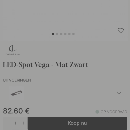
LED-Spot Vega - Mat Zwart
UITVOERINGEN
78.50 €
82.60
€
Roestvrijstalen Afwerking
OP VOORRAAD
Op voorraad
Koop nu