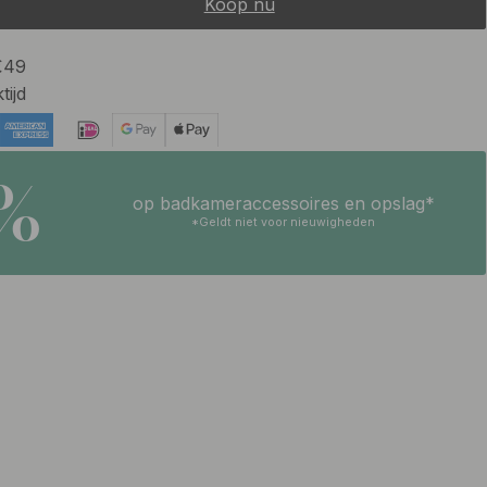
Koop nu
 €49
tijd
5%
op badkameraccessoires en opslag*
*Geldt niet voor nieuwigheden