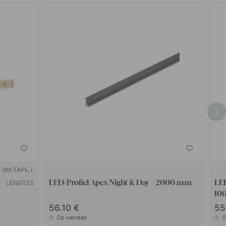
3M-TAPE,+
LED-Profiel Apex Night & Day – 2000 mm
LE
LENGTES
10
56.10
55
Op voorraad
O