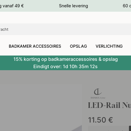
g vanaf 49 €
Snelle levering
60 
euren
euren
BADKAMER ACCESSOIRES
OPSLAG
VERLICHTING
15% korting op badkameraccessoires & opslag
Eindigt over:
1d
10h
35m
11s
LED-Rail N
11.50
€