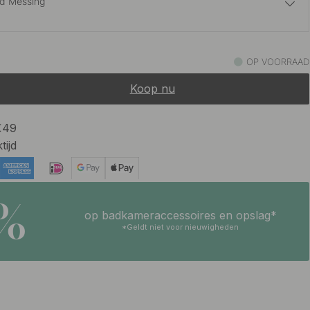
d Messing
18.50 €
eld Onbehandeld Messing
OP VOORRAAD
Binnenkort op voorraad
Koop nu
17.50 €
ld Roestvrij
Binnenkort op voorraad
 €49
tijd
17.50 €
t Chroom
Op voorraad
5%
op badkameraccessoires en opslag*
19.50 €
t Messing
*Geldt niet voor nieuwigheden
Op voorraad
15 €
ijs
Op voorraad