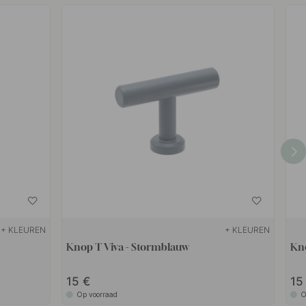
+ KLEUREN
+ KLEUREN
Knop T Viva - Stormblauw
Kno
15
1
Op voorraad
O