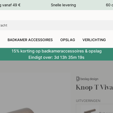
g vanaf 49 €
Snelle levering
60 
euren
euren
BADKAMER ACCESSOIRES
OPSLAG
VERLICHTING
15% korting op badkameraccessoires & opslag
Eindigt over:
3d
13h
35m
18s
Knop T Viva
UITVOERINGEN