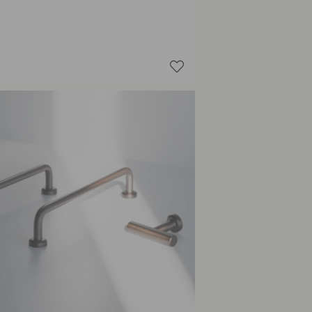
Kalkgrijs
Mat Zwa
Saliegro
Stormbl