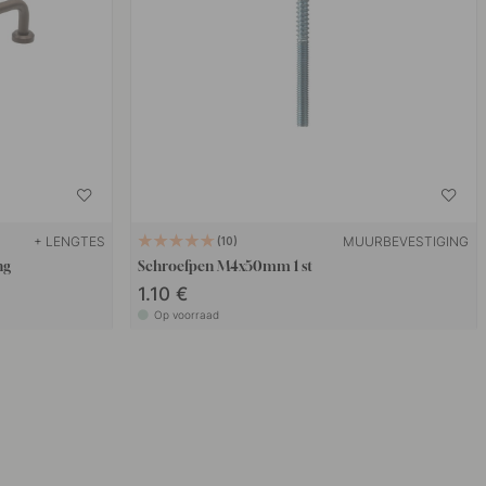
+ LENGTES
MUURBEVESTIGING
10
ng
Schroefpen M4x50mm 1 st
1.10 €
Op voorraad