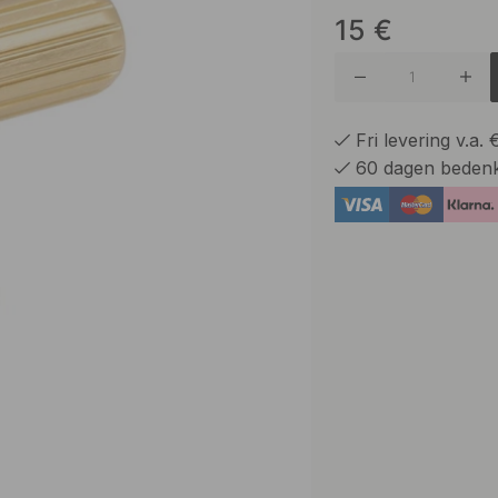
15
€
Geborst
Fri levering v.a.
60 dagen bedenk