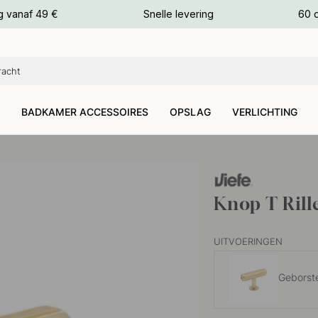
g vanaf 49 €
Snelle levering
60 
euren
euren
BADKAMER ACCESSOIRES
OPSLAG
VERLICHTING
Knop T Rill
UITVOERINGEN
Geborst