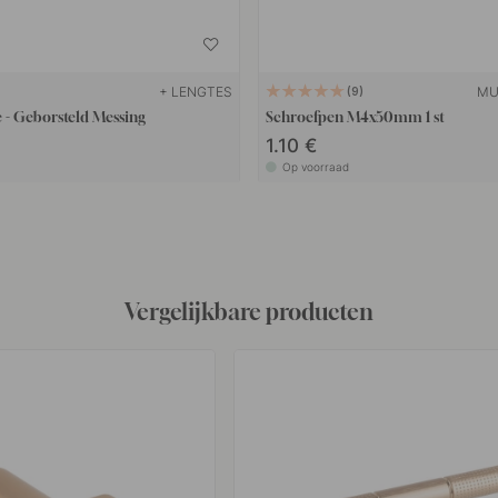
+ LENGTES
MU
9
 - Geborsteld Messing
Schroefpen M4x50mm 1 st
1.10 €
Op voorraad
Vergelijkbare producten