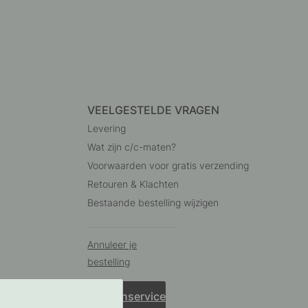
VEELGESTELDE VRAGEN
Levering
Wat zijn c/c-maten?
Voorwaarden voor gratis verzending
Retouren & Klachten
Bestaande bestelling wijzigen
Annuleer je
bestelling
Klantenservice