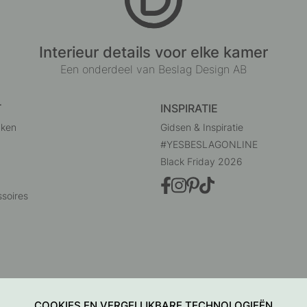
Interieur details voor elke kamer
Een onderdeel van Beslag Design AB
T
INSPIRATIE
uken
Gidsen & Inspiratie
#YESBESLAGONLINE
Black Friday 2026
soires
COOKIES EN VERGELIJKBARE TECHNOLOGIEËN