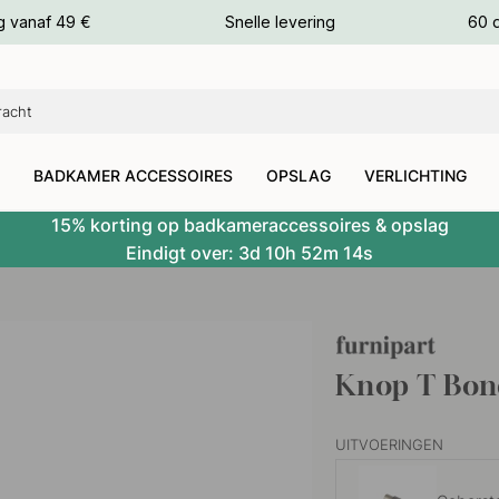
g vanaf 49 €
Snelle levering
60 
euren
euren
BADKAMER ACCESSOIRES
OPSLAG
VERLICHTING
15% korting op badkameraccessoires & opslag
Eindigt over:
3d
10h
52m
13s
Knop T Bond
UITVOERINGEN