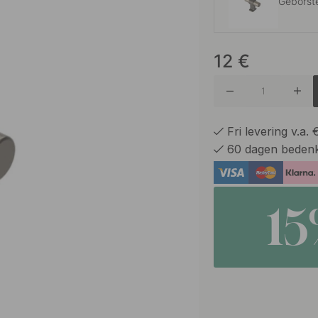
Geborst
12
€
Geborst
Roestvri
Fri levering v.a.
60 dagen bedenk
Mat Zwa
1