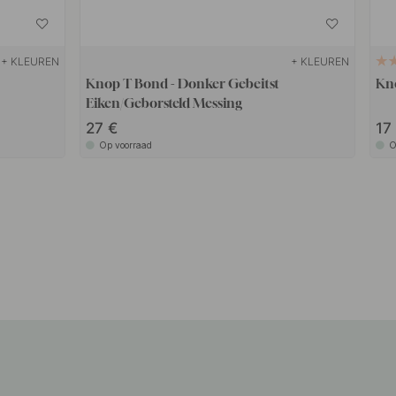
+ KLEUREN
+ KLEUREN
Knop T Bond - Donker Gebeitst
Kno
Eiken/Geborsteld Messing
27
1
Op voorraad
O