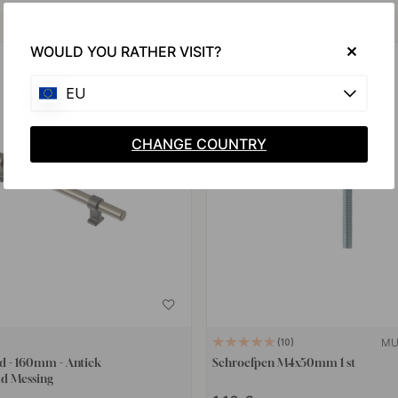
Koop samen met
WOULD YOU RATHER VISIT?
EU
CHANGE COUNTRY
MU
10
 - 160mm - Antiek
Schroefpen M4x50mm 1 st
ld Messing