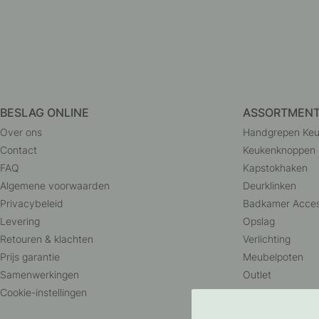
BESLAG ONLINE
ASSORTMEN
Over ons
Handgrepen Ke
Contact
Keukenknoppen
FAQ
Kapstokhaken
Algemene voorwaarden
Deurklinken
Privacybeleid
Badkamer Acces
Levering
Opslag
Retouren & klachten
Verlichting
Prijs garantie
Meubelpoten
Samenwerkingen
Outlet
Cookie-instellingen