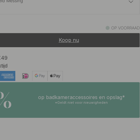
eld Messing
27 €
eld Messing
OP VOORRAAD
Op voorraad
Koop nu
27 €
je Look
Op voorraad
 €49
tijd
12 €
rt
Op voorraad
5%
op badkameraccessoires en opslag*
*Geldt niet voor nieuwigheden