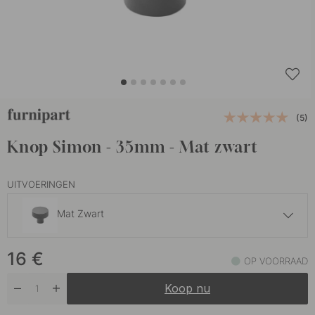
(5)
Knop Simon - 35mm - Mat zwart
UITVOERINGEN
Mat Zwart
16 €
16
€
Roestvrijstalen Afwerking
OP VOORRAAD
Op voorraad
Koop nu