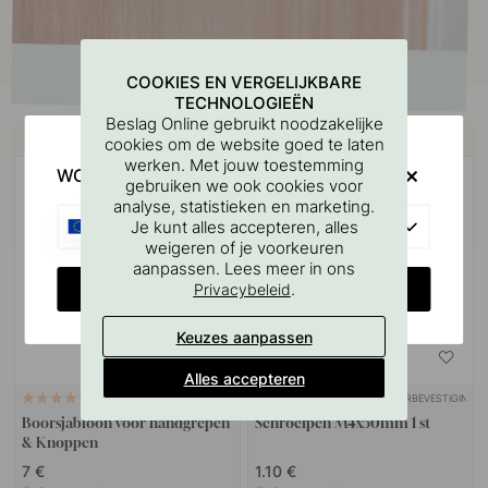
COOKIES EN VERGELIJKBARE
TECHNOLOGIEËN
Beslag Online gebruikt noodzakelijke
Koop samen met
cookies om de website goed te laten
werken. Met jouw toestemming
WOULD YOU RATHER VISIT?
gebruiken we ook cookies voor
analyse, statistieken en marketing.
EU
Je kunt alles accepteren, alles
weigeren of je voorkeuren
aanpassen. Lees meer in ons
CHANGE COUNTRY
.
Privacybeleid
Keuzes aanpassen
Alles accepteren
MUURBEVESTIGING
127
10
Boorsjabloon voor handgrepen
Schroefpen M4x50mm 1 st
& Knoppen
7 €
1.10 €