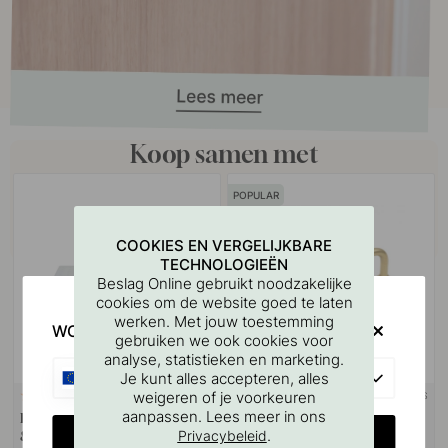
Koop samen met
POPULAR
COOKIES EN VERGELIJKBARE
TECHNOLOGIEËN
Beslag Online gebruikt noodzakelijke
cookies om de website goed te laten
werken. Met jouw toestemming
WOULD YOU RATHER VISIT?
gebruiken we ook cookies voor
analyse, statistieken en marketing.
EU
Je kunt alles accepteren, alles
weigeren of je voorkeuren
+ LENGTES
127
75
aanpassen. Lees meer in ons
Boorsjabloon voor handgrepen
Handgreep 1353 - Onbehandeld
CHANGE COUNTRY
.
Privacybeleid
& Knoppen
Messing