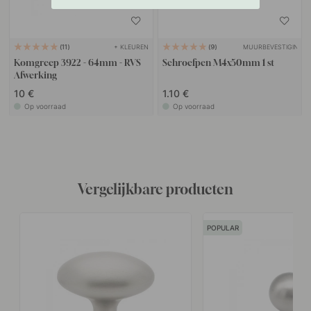
+ KLEUREN
MUURBEVESTIGING
11
9
Komgreep 3922 - 64mm - RVS
Schroefpen M4x50mm 1 st
Afwerking
10 €
1.10 €
Op voorraad
Op voorraad
Vergelijkbare producten
POPULAR