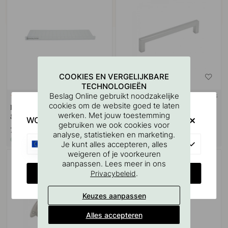
COOKIES EN VERGELIJKBARE
TECHNOLOGIEËN
Beslag Online gebruikt noodzakelijke
+ LENGTES
127
6
cookies om de website goed te laten
Boorsjabloon voor handgrepen
Handgreep 0143 - RVS
werken. Met jouw toestemming
& Knoppen
Afwerking
WOULD YOU RATHER VISIT?
gebruiken we ook cookies voor
7 €
10 €
analyse, statistieken en marketing.
Op voorraad
Op voorraad
EU
Je kunt alles accepteren, alles
weigeren of je voorkeuren
aanpassen. Lees meer in ons
CHANGE COUNTRY
.
Privacybeleid
Keuzes aanpassen
Alles accepteren