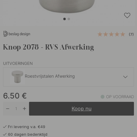
(7)
Knop 2078 - RVS Afwerking
UITVOERINGEN
Roestvrijstalen Afwerking
6.50 €
6.50
€
Chroom
OP VOORRAAD
Op voorraad
Koop nu
6.50 €
Gepolijst Koper
Op voorraad
Fri levering v.a. €49
6.50 €
Gepolijst Messing
60 dagen bedenktijd
Op voorraad