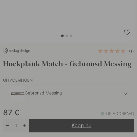
(1)
Hoekplank Match - Gebronsd Messing
UITVOERINGEN
Gebronsd Messing
87 €
87
€
Geborsteld Nikkel
OP VOORRAAD
Op voorraad
Koop nu
79 €
Gepolijst Chroom
Op voorraad