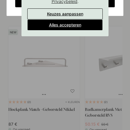
CHANGE COUNTRY
.
Privacybeleid
Keuzes aanpassen
Vergelijkbare producten
Alles accepteren
15
+ KLEUREN
2
2
Hoekplank Match - Geborsteld Nikkel
Badkamerplank Met Haaks
Geborsteld RVS
87
50.15
59
Op voorraad
Op voorraad