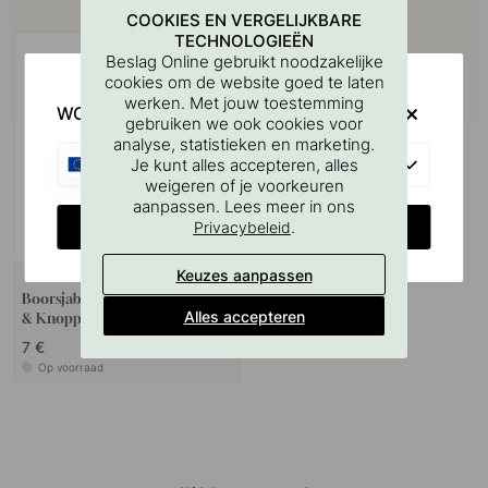
Koop samen met
COOKIES EN VERGELIJKBARE
TECHNOLOGIEËN
Beslag Online gebruikt noodzakelijke
cookies om de website goed te laten
werken. Met jouw toestemming
WOULD YOU RATHER VISIT?
gebruiken we ook cookies voor
analyse, statistieken en marketing.
EU
Je kunt alles accepteren, alles
weigeren of je voorkeuren
aanpassen. Lees meer in ons
CHANGE COUNTRY
.
Privacybeleid
Keuzes aanpassen
127
Boorsjabloon voor handgrepen
Alles accepteren
& Knoppen
7 €
Op voorraad