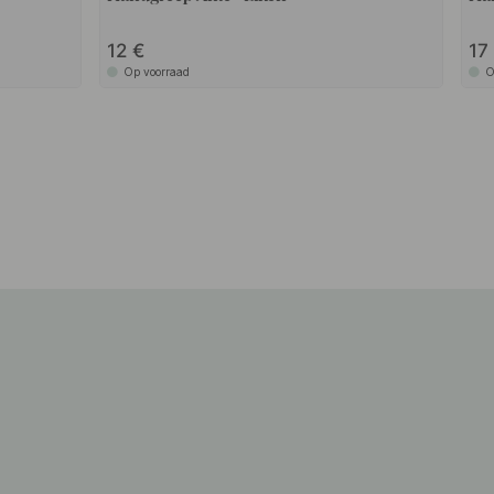
12
1
Op voorraad
O