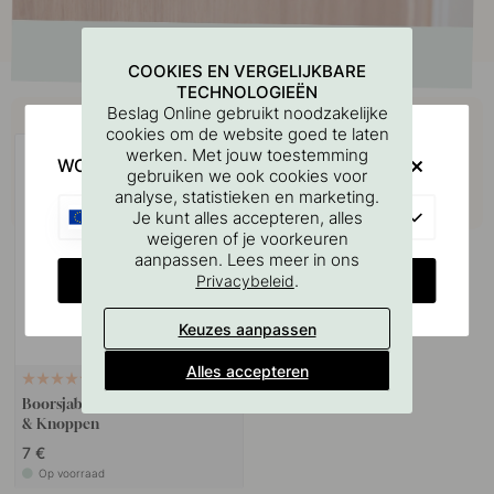
COOKIES EN VERGELIJKBARE
TECHNOLOGIEËN
Koop samen met
Beslag Online gebruikt noodzakelijke
cookies om de website goed te laten
werken. Met jouw toestemming
WOULD YOU RATHER VISIT?
gebruiken we ook cookies voor
analyse, statistieken en marketing.
EU
Je kunt alles accepteren, alles
weigeren of je voorkeuren
aanpassen. Lees meer in ons
CHANGE COUNTRY
.
Privacybeleid
Keuzes aanpassen
Alles accepteren
127
Boorsjabloon voor handgrepen
& Knoppen
7 €
Op voorraad