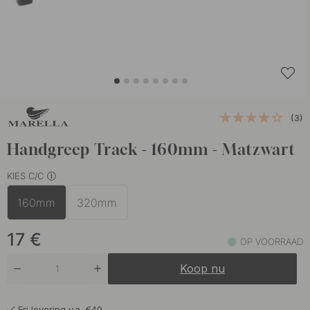
(3)
Handgreep Track - 160mm - Matzwart
KIES C/C
160mm
320mm
17
€
OP VOORRAAD
Koop nu
Fri levering v.a. €49