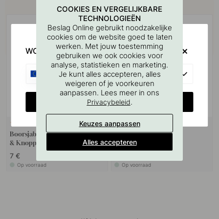
Koop samen met
COOKIES EN VERGELIJKBARE
TECHNOLOGIEËN
Beslag Online gebruikt noodzakelijke
cookies om de website goed te laten
werken. Met jouw toestemming
WOULD YOU RATHER VISIT?
gebruiken we ook cookies voor
analyse, statistieken en marketing.
EU
Je kunt alles accepteren, alles
weigeren of je voorkeuren
aanpassen. Lees meer in ons
CHANGE COUNTRY
.
Privacybeleid
Keuzes aanpassen
127
1
Boorsjabloon voor handgrepen
Knop Terra - Mat Zwart
Alles accepteren
& Knoppen
7 €
10.50 €
Op voorraad
Op voorraad