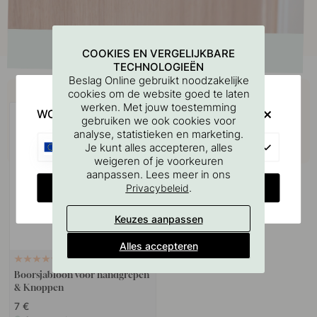
COOKIES EN VERGELIJKBARE
TECHNOLOGIEËN
Beslag Online gebruikt noodzakelijke
Koop samen met
cookies om de website goed te laten
werken. Met jouw toestemming
WOULD YOU RATHER VISIT?
gebruiken we ook cookies voor
analyse, statistieken en marketing.
EU
Je kunt alles accepteren, alles
weigeren of je voorkeuren
aanpassen. Lees meer in ons
CHANGE COUNTRY
.
Privacybeleid
Keuzes aanpassen
Alles accepteren
127
Boorsjabloon voor handgrepen
& Knoppen
7 €