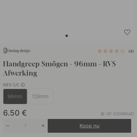
(4)
Handgreep Smögen - 96mm - RVS
Afwerking
KIES C/C
96mm
128mm
6.50
€
OP VOORRAAD
Koop nu