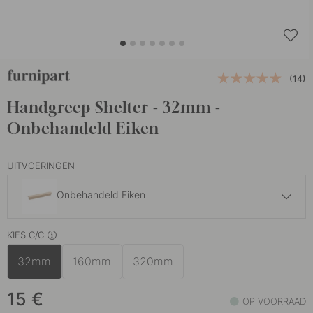
(14)
Handgreep Shelter - 32mm -
Onbehandeld Eiken
UITVOERINGEN
Onbehandeld Eiken
15 €
KIES C/C
Eiken
Op voorraad
32mm
160mm
320mm
16 €
Walnoot
Op voorraad
15
€
OP VOORRAAD