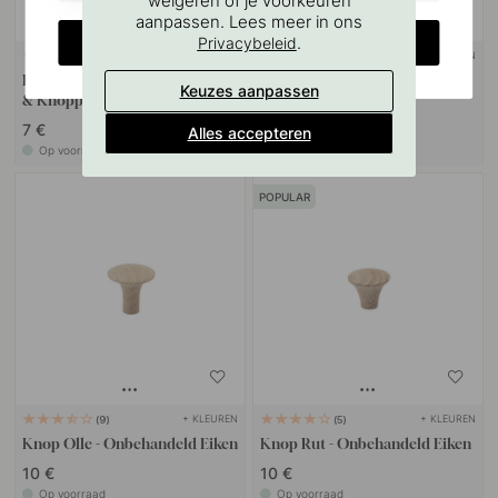
weigeren of je voorkeuren
aanpassen. Lees meer in ons
CHANGE COUNTRY
.
Privacybeleid
+ KLEUREN
127
3
Boorsjabloon voor handgrepen
Knop Circum - 33mm -
Keuzes aanpassen
& Knoppen
Onbehandeld Eiken
7 €
10.80 €
Alles accepteren
Op voorraad
Op voorraad
POPULAR
+ KLEUREN
+ KLEUREN
9
5
Knop Olle - Onbehandeld Eiken
Knop Rut - Onbehandeld Eiken
10 €
10 €
Op voorraad
Op voorraad