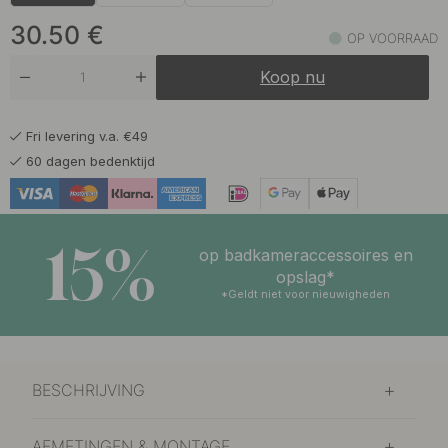
30.50
€
OP VOORRAAD
Koop nu
Fri levering v.a. €49
60 dagen bedenktijd
15%
op badkameraccessoires en
opslag*
*Geldt niet voor nieuwigheden
BESCHRIJVING
AFMETINGEN & MONTAGE