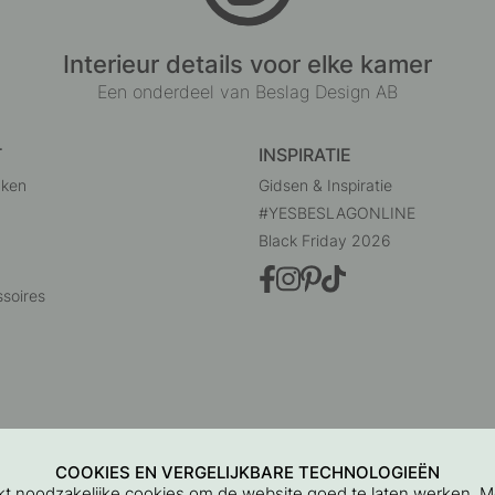
Interieur details voor elke kamer
Een onderdeel van Beslag Design AB
T
INSPIRATIE
uken
Gidsen & Inspiratie
#YESBESLAGONLINE
Black Friday 2026
soires
COOKIES EN VERGELIJKBARE TECHNOLOGIEËN
ikt noodzakelijke cookies om de website goed te laten werken. 