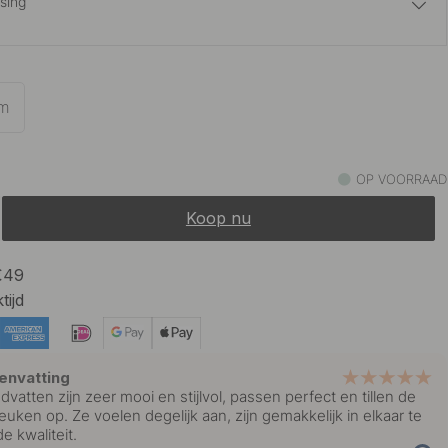
sing
16 €
rt
Op voorraad
m
15.50 €
je Look
Op voorraad
OP VOORRAAD
Koop nu
 €49
tijd
envatting
dvatten zijn zeer mooi en stijlvol, passen perfect en tillen de
keuken op. Ze voelen degelijk aan, zijn gemakkelijk in elkaar te
e kwaliteit.