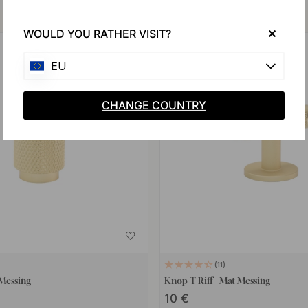
Koop samen met
WOULD YOU RATHER VISIT?
EU
CHANGE COUNTRY
11
 Messing
Knop T Riff - Mat Messing
10 €