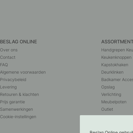
BESLAG ONLINE
ASSORTMEN
Over ons
Handgrepen Ke
Contact
Keukenknoppen
FAQ
Kapstokhaken
Algemene voorwaarden
Deurklinken
Privacybeleid
Badkamer Acces
Levering
Opslag
Retouren & klachten
Verlichting
Prijs garantie
Meubelpoten
Samenwerkingen
Outlet
Cookie-instellingen
Beslag Online gebru