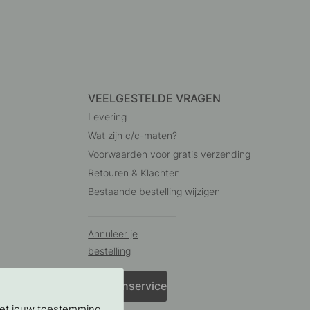
VEELGESTELDE VRAGEN
Levering
Wat zijn c/c-maten?
Voorwaarden voor gratis verzending
Retouren & Klachten
Bestaande bestelling wijzigen
Annuleer je
bestelling
Klantenservice
Met jouw toestemming