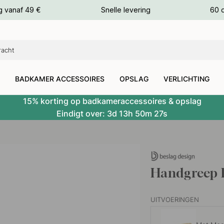
g vanaf 49 €
Snelle levering
60 
euren
euren
BADKAMER ACCESSOIRES
OPSLAG
VERLICHTING
15% korting op badkameraccessoires & opslag
Eindigt over:
3d
13h
50m
26s
Handgreep R
UITVOERINGEN