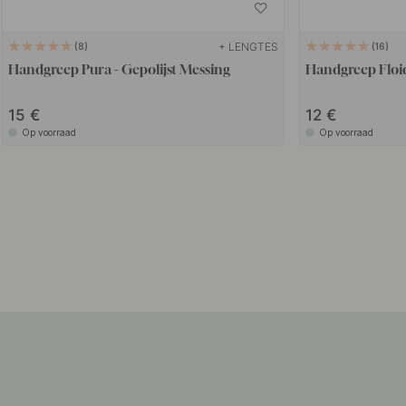
+ LENGTES
8
16
Handgreep Pura - Gepolijst Messing
Handgreep Floid
15
12
Op voorraad
Op voorraad