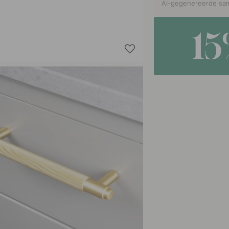
AI-gegenereerde sam
1