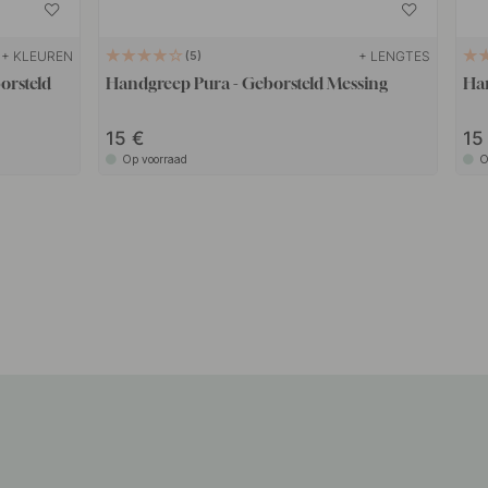
+ KLEUREN
+ LENGTES
5
orsteld
Handgreep Pura - Geborsteld Messing
Han
15
1
Op voorraad
O