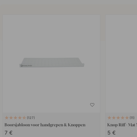
127
11
Boorsjabloon voor handgrepen & Knoppen
Knop Riff - Mat
7 €
5 €