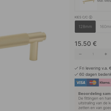
Mat Mes
KIES C/C
Mat Zwa
128mm
160m
Roestvri
15.50
€
Fri levering v.a.
60 dagen bedenk
Beoordeling sam
De fittingen en han
uitstraling van de 
zetten en van goed