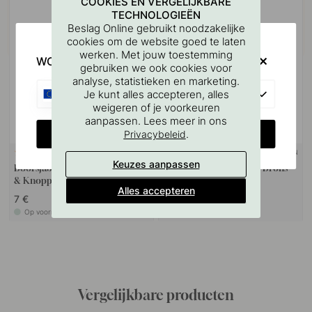
COOKIES EN VERGELIJKBARE
TECHNOLOGIEËN
Beslag Online gebruikt noodzakelijke
cookies om de website goed te laten
werken. Met jouw toestemming
WOULD YOU RATHER VISIT?
gebruiken we ook cookies voor
analyse, statistieken en marketing.
EU
Je kunt alles accepteren, alles
weigeren of je voorkeuren
aanpassen. Lees meer in ons
CHANGE COUNTRY
.
Privacybeleid
+ KLEUREN
127
1
Keuzes aanpassen
Boorsjabloon voor handgrepen
Knop Portland - Antiek Brons
& Knoppen
Alles accepteren
7 €
14 €
Op voorraad
Op voorraad
Vergelijkbare producten