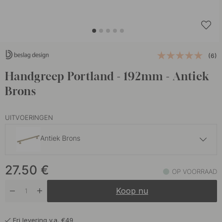
(6)
Handgreep Portland - 192mm - Antiek
Brons
UITVOERINGEN
Antiek Brons
14.70 €
24.50 €
27.50
€
Mat Zwart
OP VOORRAAD
Op voorraad
Koop nu
Fri levering v.a. €49