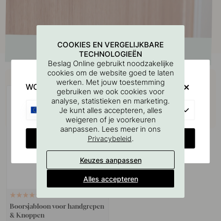
COOKIES EN VERGELIJKBARE
TECHNOLOGIEËN
Beslag Online gebruikt noodzakelijke
cookies om de website goed te laten
Koop samen met
werken. Met jouw toestemming
WOULD YOU RATHER VISIT?
gebruiken we ook cookies voor
analyse, statistieken en marketing.
EU
Je kunt alles accepteren, alles
weigeren of je voorkeuren
aanpassen. Lees meer in ons
CHANGE COUNTRY
.
Privacybeleid
Keuzes aanpassen
Alles accepteren
127
Boorsjabloon voor handgrepen
& Knoppen