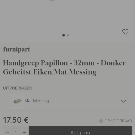
Handgreep Papillon - 32mm - Donker
Gebeitst Eiken/Mat Messing
UITVOERINGEN
Mat Messing
17.50 €
17.50
€
Roestvrije Look
OP VOORRAAD
Op voorraad
Koop nu