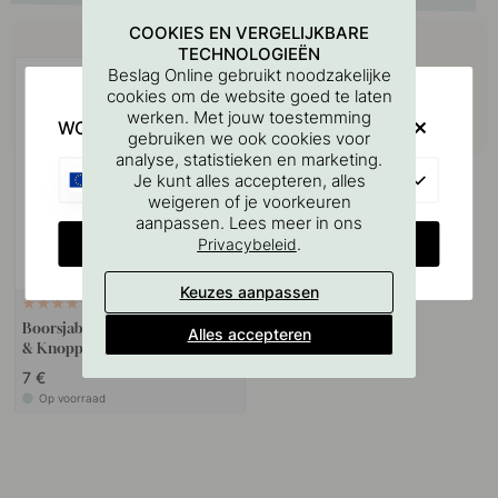
Koop samen met
COOKIES EN VERGELIJKBARE
TECHNOLOGIEËN
Beslag Online gebruikt noodzakelijke
cookies om de website goed te laten
werken. Met jouw toestemming
WOULD YOU RATHER VISIT?
gebruiken we ook cookies voor
analyse, statistieken en marketing.
EU
Je kunt alles accepteren, alles
weigeren of je voorkeuren
aanpassen. Lees meer in ons
CHANGE COUNTRY
.
Privacybeleid
Keuzes aanpassen
127
Boorsjabloon voor handgrepen
Alles accepteren
& Knoppen
7 €
Op voorraad