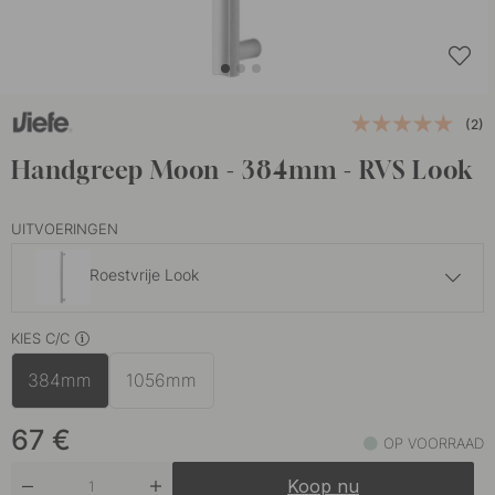
(2)
Handgreep Moon - 384mm - RVS Look
UITVOERINGEN
Roestvrije Look
71 €
KIES C/C
Geborsteld Messing
Op voorraad
384mm
1056mm
65 €
Geborsteld Zwart
Op voorraad
67
€
OP VOORRAAD
Koop nu