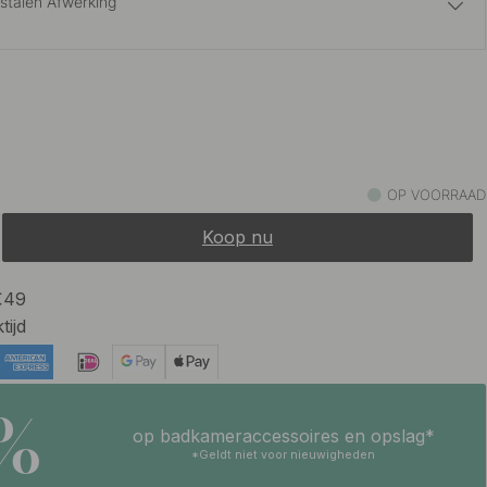
jstalen Afwerking
19 €
Op voorraad
OP VOORRAAD
Koop nu
 €49
tijd
5%
op badkameraccessoires en opslag*
*Geldt niet voor nieuwigheden