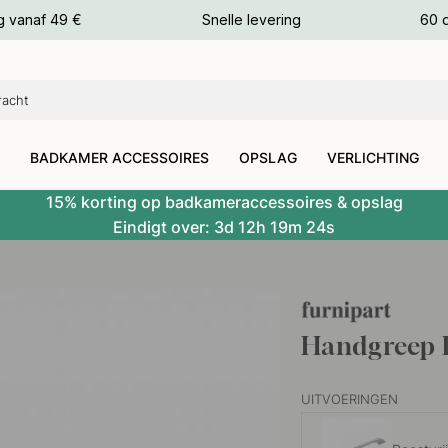
g vanaf 49 €
Snelle levering
60 
euren
euren
BADKAMER ACCESSOIRES
OPSLAG
VERLICHTING
15% korting op badkameraccessoires & opslag
Eindigt over:
3d
12h
19m
23s
Handgreep 
UITVOERINGEN