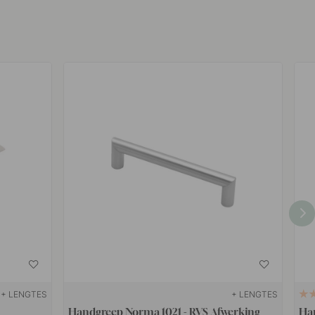
+ LENGTES
+ LENGTES
Handgreep Norma 1021 - RVS Afwerking
Han