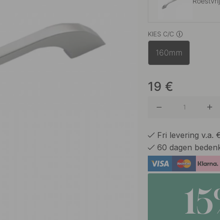
Roestvri
KIES C/C
Zwart
160mm
19
€
Fri levering v.a.
60 dagen bedenk
1