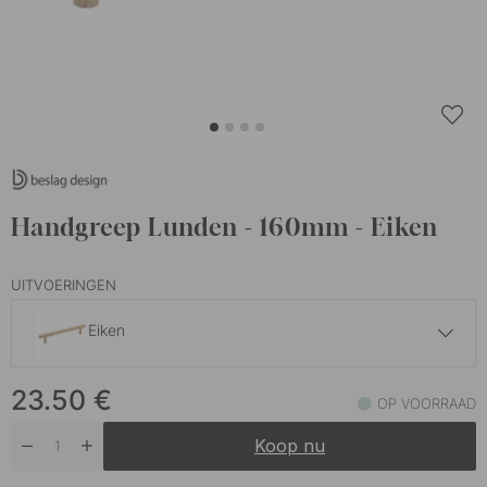
Handgreep Lunden - 160mm - Eiken
UITVOERINGEN
Eiken
22.50 €
23.50
€
Onbehandeld Eiken
OP VOORRAAD
Op voorraad
Koop nu