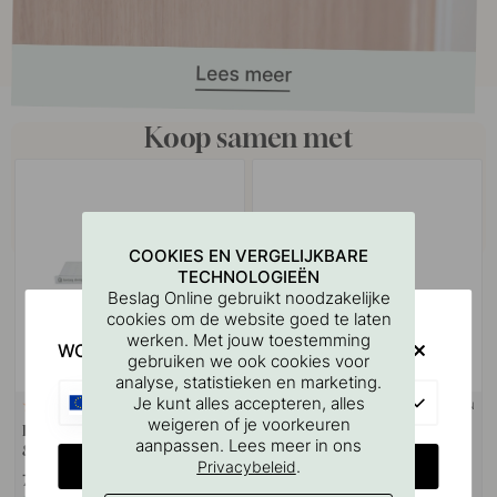
Koop samen met
COOKIES EN VERGELIJKBARE
TECHNOLOGIEËN
Beslag Online gebruikt noodzakelijke
cookies om de website goed te laten
werken. Met jouw toestemming
WOULD YOU RATHER VISIT?
gebruiken we ook cookies voor
analyse, statistieken en marketing.
EU
Je kunt alles accepteren, alles
+ KLEUREN
127
weigeren of je voorkeuren
Boorsjabloon voor handgrepen
Knop Lunden - Eiken
aanpassen. Lees meer in ons
& Knoppen
CHANGE COUNTRY
.
Privacybeleid
7 €
6.50 €