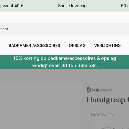
g vanaf 49 €
Snelle levering
60 
euren
euren
BADKAMER ACCESSOIRES
OPSLAG
VERLICHTING
15% korting op badkameraccessoires & opslag
Eindigt over:
3d
15h
36m
57s
Handgreep 
UITVOERINGEN