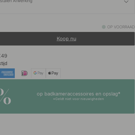
jstalen Afwerking
10.80 €
oper
OP VOORRAAD
Op voorraad
Koop nu
10.80 €
eld Messing
Op voorraad
 €49
tijd
10.80 €
rt
Op voorraad
5%
op badkameraccessoires en opslag*
*Geldt niet voor nieuwigheden