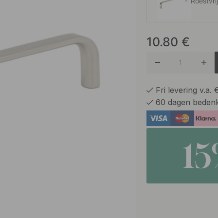
Roestvri
10.80
€
Antiek K
Geborst
Fri levering v.a.
60 dagen bedenk
Mat Zwa
1